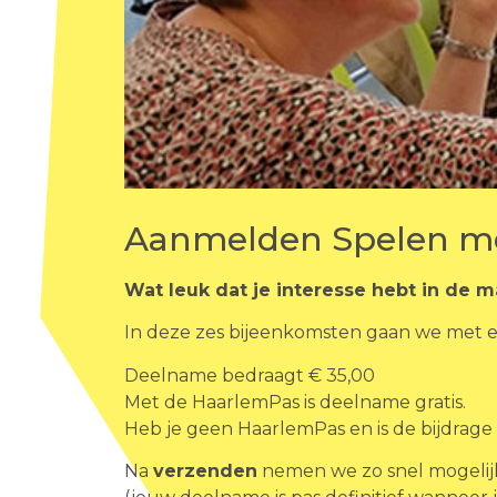
Aanmelden Spelen met 
Wat leuk dat je interesse hebt in de m
In deze zes bijeenkomsten gaan we met el
Deelname bedraagt € 35,00
Met de HaarlemPas is deelname gratis.
Heb je geen HaarlemPas en is de bijdrag
Na
verzenden
nemen we zo snel mogelijk