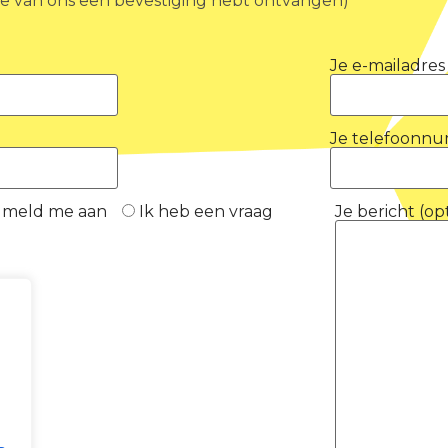
 je van ons een bevestiging hebt ontvangen)
Je e-mailadres
Je telefoonn
k meld me aan
Ik heb een vraag
Je bericht (op