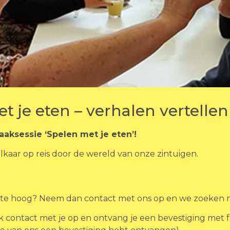
je eten – verhalen vertellen
aaksessie ‘Spelen met je eten’!
kaar op reis door de wereld van onze zintuigen.
e te hoog? Neem dan contact met ons op en we zoeken n
 contact met je op en ontvang je een bevestiging met f