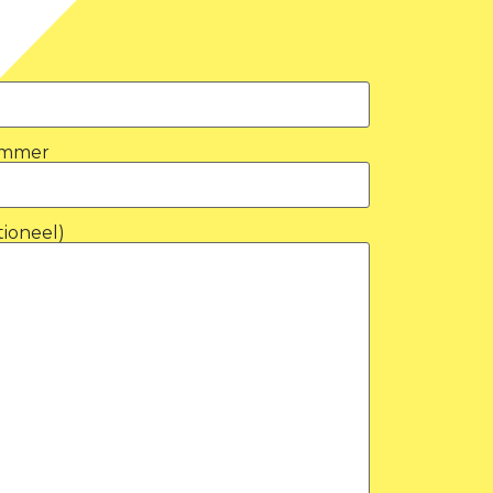
ummer
tioneel)