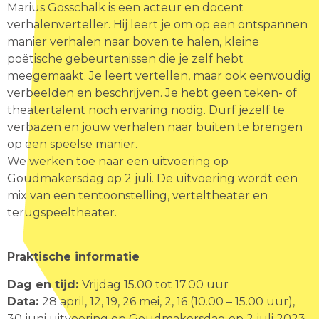
Marius Gosschalk is een acteur en docent
verhalenverteller. Hij leert je om op een ontspannen
manier verhalen naar boven te halen, kleine
poëtische gebeurtenissen die je zelf hebt
meegemaakt. Je leert vertellen, maar ook eenvoudig
verbeelden en beschrijven. Je hebt geen teken- of
theatertalent noch ervaring nodig. Durf jezelf te
verbazen en jouw verhalen naar buiten te brengen
op een speelse manier.
We werken toe naar een uitvoering op
Goudmakersdag op 2 juli. De uitvoering wordt een
mix van een tentoonstelling, verteltheater en
terugspeeltheater.
Praktische informatie
Dag en tijd:
Vrijdag 15.00 tot 17.00 uur
Data:
28 april, 12, 19, 26 mei, 2, 16 (10.00 – 15.00 uur),
30 juni uitvoering op Goudmakersdag op 2 juli 2023